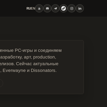
RU
EN
енные PC-игры и соединяем
работку, арт, production,
елизов. Сейчас актуальные
, Everwayne и Dissonators.
D